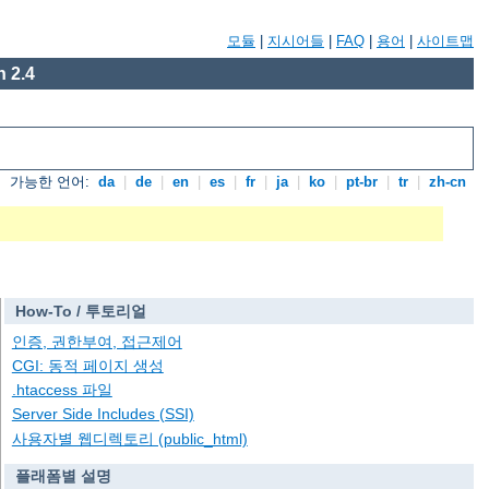
모듈
|
지시어들
|
FAQ
|
용어
|
사이트맵
 2.4
가능한 언어:
da
|
de
|
en
|
es
|
fr
|
ja
|
ko
|
pt-br
|
tr
|
zh-cn
How-To / 투토리얼
인증, 권한부여, 접근제어
CGI: 동적 페이지 생성
.htaccess 파일
Server Side Includes (SSI)
사용자별 웹디렉토리 (public_html)
플래폼별 설명