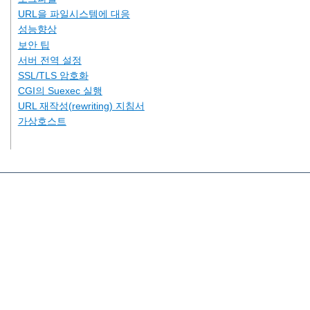
URL을 파일시스템에 대응
성능향상
보안 팁
서버 전역 설정
SSL/TLS 암호화
CGI의 Suexec 실행
URL 재작성(rewriting) 지침서
가상호스트