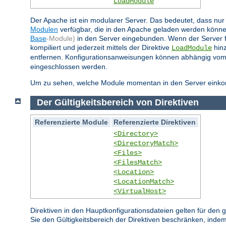
LoadModule
Der Apache ist ein modularer Server. Das bedeutet, dass nur 
Modulen
verfügbar, die in den Apache geladen werden könne
Base
-Module)
in den Server eingebunden. Wenn der Server 
kompiliert und jederzeit mittels der Direktive
hinz
LoadModule
entfernen. Konfigurationsanweisungen können abhängig vom
eingeschlossen werden.
Um zu sehen, welche Module momentan in den Server einkompi
Der Gültigkeitsbereich von Direktiven
Referenzierte Module
Referenzierte Direktiven
<Directory>
<DirectoryMatch>
<Files>
<FilesMatch>
<Location>
<LocationMatch>
<VirtualHost>
Direktiven in den Hauptkonfigurationsdateien gelten für den
Sie den Gültigkeitsbereich der Direktiven beschränken, indem