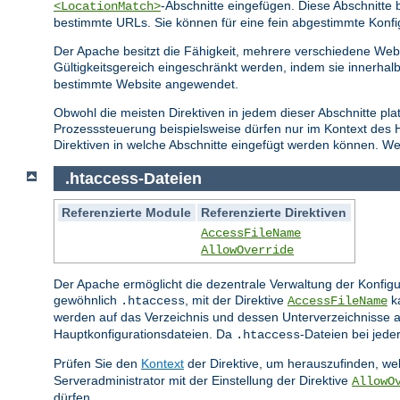
-Abschnitte eingefügen. Diese Abschnitt
<LocationMatch>
bestimmte URLs. Sie können für eine fein abgestimmte Konfi
Der Apache besitzt die Fähigkeit, mehrere verschiedene Webs
Gültigkeitsgereich eingeschränkt werden, indem sie innerhal
bestimmte Website angewendet.
Obwohl die meisten Direktiven in jedem dieser Abschnitte pla
Prozesssteuerung beispielsweise dürfen nur im Kontext des
Direktiven in welche Abschnitte eingefügt werden können. Wei
.htaccess-Dateien
Referenzierte Module
Referenzierte Direktiven
AccessFileName
AllowOverride
Der Apache ermöglicht die dezentrale Verwaltung der Konfigu
gewöhnlich
, mit der Direktive
ka
.htaccess
AccessFileName
werden auf das Verzeichnis und dessen Unterverzeichnisse a
Hauptkonfigurationsdateien. Da
-Dateien bei jed
.htaccess
Prüfen Sie den
Kontext
der Direktive, um herauszufinden, wel
Serveradministrator mit der Einstellung der Direktive
AllowO
dürfen.