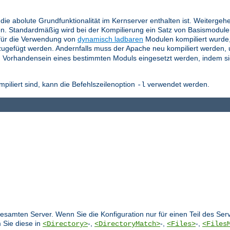
die abolute Grundfunktionalität im Kernserver enthalten ist. Weitergeh
n. Standardmäßig wird bei der Kompilierung ein Satz von Basismodul
für die Verwendung von
dynamisch ladbaren
Modulen kompiliert wurde
ugefügt werden. Andernfalls muss der Apache neu kompiliert werden,
 Vorhandensein eines bestimmten Moduls eingesetzt werden, indem si
liert sind, kann die Befehlszeilenoption
verwendet werden.
-l
 gesamten Server. Wenn Sie die Konfiguration nur für einen Teil des S
 Sie diese in
-,
-,
-,
<Directory>
<DirectoryMatch>
<Files>
<Files