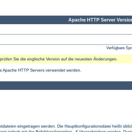
Apache HTTP Server Version
Verfügbare Sp
e prüfen Sie die englische Version auf die neuesten Änderungen.
des Apache HTTP Servers verwendet werden.
xtdateien eingetragen werden. Die Hauptkonfigurationsdatei heißt übl
kann jedoch mit der Befehlszeilenoption
überschrieben werden. Durc
-f