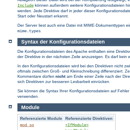
können außerdem weitere Konfigurationsdateien hi
Include
werden. Jede Direktive darf in jeder dieser Konfiguration
Start oder Neustart erkannt.
Der Server liest auch eine Datei mit MIME-Dokumenttypen ein
.
mime.types
Syntax der Konfigurationsdateien
Die Konfigurationsdateien des Apache enthalten eine Direktive
der Direktive in der nächsten Zeile anzuzeigen. Es darf ke
In den Konfigurationsdateien wird bei den Direktiven nicht 
oftmals zwischen Groß- und Kleinschreibung differenziert. Z
Kommentare dürfen
nicht
am Ende einer Zeile nach der Direk
sich Direktiven zur besseren Lesbarbeit einrücken.
Sie können die Syntax Ihrer Konfigurationsdateien auf Fehle
verwenden.
Module
Referenzierte Module
Referenzierte Direktiven
mod_so
<IfModule>