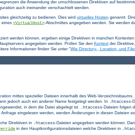
e begrenzen die Anwendung der umschlossenen Direktiven auf bestimmt
guration auch ineinander verschachtelt werden.
ites gleichzeitig zu bedienen. Dies wird
virtuelles Hosten
genannt. Dire
b eines
-Abschnittes angegeben werden. Sie werden da
<VirtualHost>
tziert werden können, ergeben einige Direktiven in manchen Kontexten 
 Hauptservers angegeben werden. Prüfen Sie den
Kontext
der Direktive
tere Informationen finden Sie unter "
Wie Directory-, Location- und File
ration mittes spezieller Dateien innerhalb des Web-Verzeichnisbaums.
nn jedoch auch ein anderer Name festgelegt werden. In
-D
.htaccess
ngewendet, in dem die Datei abgelegt ist.
-Dateien folgen d
.htaccess
er Anfrage eingelesen werden, werden Änderungen in diesen Dateien so
che Direktiven in
-Dateien angegeben werden können. Darü
.htaccess
in den Hauptkonfigurationsdateien welche Direktiven in
verride
.htac