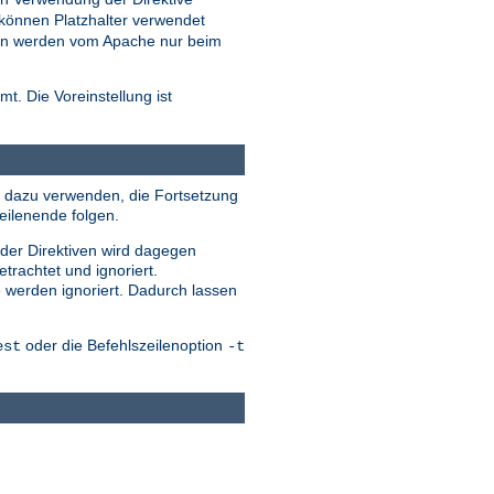
können Platzhalter verwendet
eien werden vom Apache nur beim
t. Die Voreinstellung ist
ile dazu verwenden, die Fortsetzung
eilenende folgen.
 der Direktiven wird dagegen
trachtet und ignoriert.
e werden ignoriert. Dadurch lassen
oder die Befehlszeilenoption
est
-t