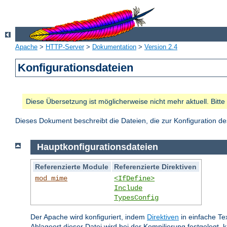
Apache
>
HTTP-Server
>
Dokumentation
>
Version 2.4
Konfigurationsdateien
Diese Übersetzung ist möglicherweise nicht mehr aktuell. Bitt
Dieses Dokument beschreibt die Dateien, die zur Konfiguration 
Hauptkonfigurationsdateien
Referenzierte Module
Referenzierte Direktiven
mod_mime
<IfDefine>
Include
TypesConfig
Der Apache wird konfiguriert, indem
Direktiven
in einfache Te
Ablageort dieser Datei wird bei der Kompilierung festgelegt, 