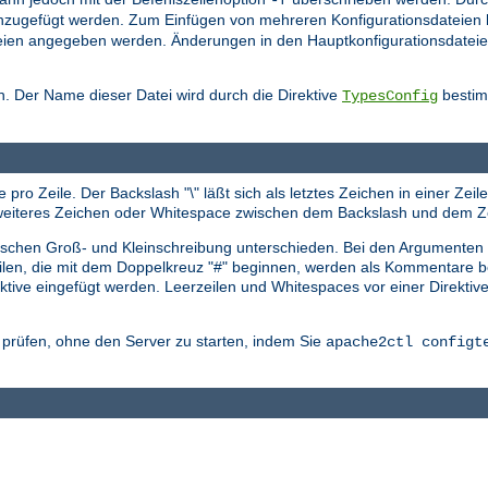
nzugefügt werden. Zum Einfügen von mehreren Konfigurationsdateien 
sdateien angegeben werden. Änderungen in den Hauptkonfigurationsdat
. Der Name dieser Datei wird durch die Direktive
bestimm
TypesConfig
 pro Zeile. Der Backslash "\" läßt sich als letztes Zeichen in einer Ze
in weiteres Zeichen oder Whitespace zwischen dem Backslash und dem Z
zwischen Groß- und Kleinschreibung unterschieden. Bei den Argumenten
eilen, die mit dem Doppelkreuz "#" beginnen, werden als Kommentare be
tive eingefügt werden. Leerzeilen und Whitespaces vor einer Direktiv
r prüfen, ohne den Server zu starten, indem Sie
apache2ctl configt