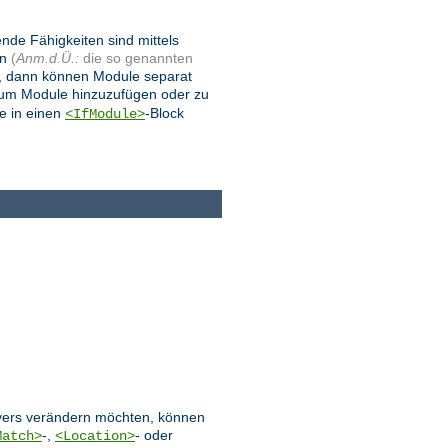
ende Fähigkeiten sind mittels
en
(
Anm.d.Ü.:
die so genannten
, dann können Module separat
 um Module hinzuzufügen oder zu
e in einen
-Block
<IfModule>
ervers verändern möchten, können
-,
- oder
Match>
<Location>