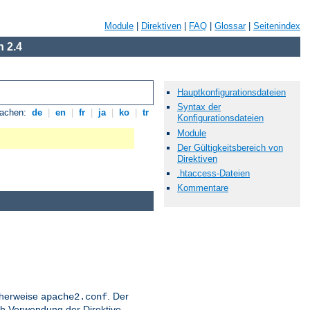
Module
|
Direktiven
|
FAQ
|
Glossar
|
Seitenindex
 2.4
Hauptkonfigurationsdateien
Syntax der
rachen:
de
|
en
|
fr
|
ja
|
ko
|
tr
Konfigurationsdateien
Module
Der Gültigkeitsbereich von
Direktiven
.htaccess-Dateien
Kommentare
icherweise
. Der
apache2.conf
h Verwendung der Direktive