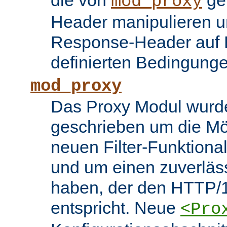
die von
ge
mod_proxy
Header manipulieren un
Response-Header auf 
definierten Bedingung
mod_proxy
Das Proxy Modul wurd
geschrieben um die Mö
neuen Filter-Funktiona
und um einen zuverläs
haben, der den HTTP/1
entspricht. Neue
<Pro