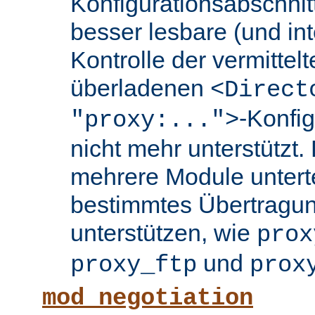
Konfigurationsabschnit
besser lesbare (und int
Kontrolle der vermittel
überladenen
<Direct
-Konfi
"proxy:...">
nicht mehr unterstützt.
mehrere Module untertei
bestimmtes Übertragun
unterstützen, wie
prox
und
proxy_ftp
prox
mod_negotiation